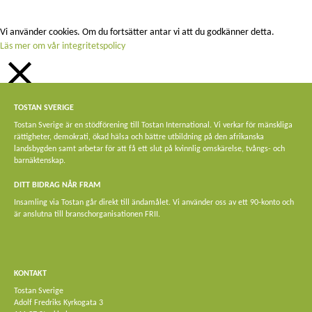
Vi använder cookies. Om du fortsätter antar vi att du godkänner detta.
Läs mer om vår integritetspolicy
STÄNG
TOSTAN SVERIGE
Privacy Overview
Tostan Sverige är en stödförening till Tostan International. Vi verkar för mänskliga
rättigheter, demokrati, ökad hälsa och bättre utbildning på den afrikanska
This website uses cookies to improve your experience while you navigate
landsbygden samt arbetar för att få ett slut på kvinnlig omskärelse, tvångs- och
through the website. Out of these, the cookies that are categorized as
barnäktenskap.
necessary are stored on your browser as they are essential for the working of
basic functionalities of the website. We also use third-party cookies that help us
DITT BIDRAG NÅR FRAM
analyze and understand how you use this website. These cookies will be stored
Insamling via Tostan går direkt till ändamålet. Vi använder oss av ett 90-konto och
in your browser only with your consent. You also have the option to opt-out of
är anslutna till branschorganisationen FRII.
these cookies. But opting out of some of these cookies may affect your browsing
experience.
Necessary
Necessary
KONTAKT
Alltid aktiverad
Tostan Sverige
Necessary cookies are absolutely essential for the website to function properly.
Adolf Fredriks Kyrkogata 3
This category only includes cookies that ensures basic functionalities and