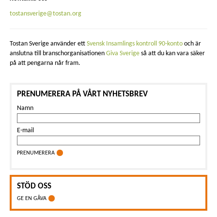
tostansverige@tostan.org
Tostan Sverige använder ett
Svensk Insamlings kontroll 90-konto
och är
anslutna till branschorganisationen
Giva Sverige
så att du kan vara säker
på att pengarna når fram.
PRENUMERERA PÅ VÅRT NYHETSBREV
Namn
E-mail
PRENUMERERA
STÖD OSS
GE EN GÅVA