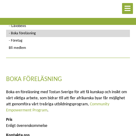
Ge en gåva
Swish
Gåvobevis
Boka föreläsning
Företag
Bli medlem
BOKA FÖRELÄSNING
Boka en föreläsning med Tostan Sverige för att få kunskap och insikt om
vårt viktiga arbete, som bidrar till att fler afrikanska byar får möjlighet
att genomföra vårt treåriga utbildningsprogram,
Community
Empowerment Program
.
Pris
Enligt överenskommelse
Kontakta oss