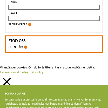
Namn
E-mail
PRENUMERERA
STÖD OSS
GE EN GÅVA
Vi använder cookies. Om du fortsätter antar vi att du godkänner detta.
Läs mer om vår integritetspolicy
STÄNG
TOSTAN SVERIGE
Privacy Overview
Tostan Sverige är en stödförening till Tostan International. Vi verkar för mänskliga
rättigheter, demokrati, ökad hälsa och bättre utbildning på den afrikanska
This website uses cookies to improve your experience while you navigate