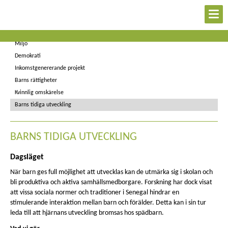
Utbildning
Hälsa
Miljö
Demokrati
Inkomstgenererande projekt
Barns rättigheter
Kvinnlig omskärelse
Barns tidiga utveckling
BARNS TIDIGA UTVECKLING
Dagsläget
När barn ges full möjlighet att utvecklas kan de utmärka sig i skolan och
bli produktiva och aktiva samhällsmedborgare. Forskning har dock visat
att vissa sociala normer och traditioner i Senegal hindrar en
stimulerande interaktion mellan barn och förälder. Detta kan i sin tur
leda till att hjärnans utveckling bromsas hos spädbarn.