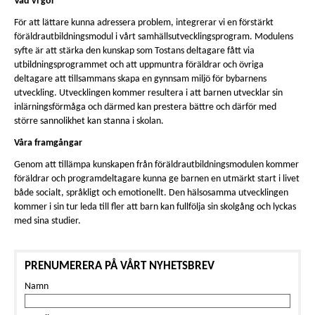
Vad vi gör
För att lättare kunna adressera problem, integrerar vi en förstärkt
föräldrautbildningsmodul i vårt samhällsutvecklingsprogram. Modulens
syfte är att stärka den kunskap som Tostans deltagare fått via
utbildningsprogrammet och att uppmuntra föräldrar och övriga
deltagare att tillsammans skapa en gynnsam miljö för bybarnens
utveckling. Utvecklingen kommer resultera i att barnen utvecklar sin
inlärningsförmåga och därmed kan prestera bättre och därför med
större sannolikhet kan stanna i skolan.
Våra framgångar
Genom att tillämpa kunskapen från föräldrautbildningsmodulen kommer
föräldrar och programdeltagare kunna ge barnen en utmärkt start i livet
både socialt, språkligt och emotionellt. Den hälsosamma utvecklingen
kommer i sin tur leda till fler att barn kan fullfölja sin skolgång och lyckas
med sina studier.
PRENUMERERA PÅ VÅRT NYHETSBREV
Namn