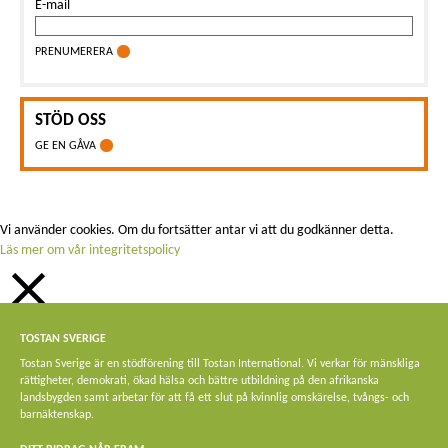
E-mail
PRENUMERERA
STÖD OSS
GE EN GÅVA
Vi använder cookies. Om du fortsätter antar vi att du godkänner detta.
Läs mer om vår integritetspolicy
STÄNG
TOSTAN SVERIGE
Privacy Overview
Tostan Sverige är en stödförening till Tostan International. Vi verkar för mänskliga
rättigheter, demokrati, ökad hälsa och bättre utbildning på den afrikanska
This website uses cookies to improve your experience while you navigate
landsbygden samt arbetar för att få ett slut på kvinnlig omskärelse, tvångs- och
through the website. Out of these, the cookies that are categorized as
barnäktenskap.
necessary are stored on your browser as they are essential for the working of
basic functionalities of the website. We also use third-party cookies that help us