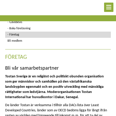
Ge en gåva
Swish
Gåvobevis
Boka föreläsning
Företag
Bli medlem
FÖRETAG
Bli vår samarbetspartner
Tostan Sverige är en religiöst och politiskt obunden organisation
som ger människor och samhällen på den västafrikanska
landsbygden egenmakt och en positiv utveckling med mänskliga
rättigheter som ledstjärna. Moderorganisationen Tostan
International har huvudkontor i Dakar, Senegal.
De länder Tostan är verksamma i tillhör alla DACs lista över Least
Developed Countries, länder som av OECD bedöms ligga för långt ifrån
resten av världen med hänseende till inkomst m.m. för att ta del av