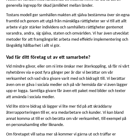
generella ingrepp för ökad jämlikhet mellan länder.
Tostans modell ger samhällen makten att själva bestämma över sin egna
framtid och genom att utgå från mänskliga rättigheter ser vi till att allt
arbete vi gör stärker individens och samhällets rättigheter gentemot
varandra, andra, sig själva, staten och omvärlden. Vi har även utvecklat
metoder för att framgångsrikt arbeta med effektiv implementering och
långsiktig hållbarhet i allt vi gör.
Vad får ditt företag ut av ett samarbete?
Vid mindre gåvor, eller om ni inte önskar mer återkoppling, så får ni vårt
nyhetsbrev via e-post fyra gånger per år där vi berättar om vår
verksamhet och vad våra givare varit med och bidragit till. Vi berättar
även om er gåva i sociala medier och på vår hemsida där vi även lägger
upp er logga. Samtliga givare får även ett paket med bilder och texter
att använda i sociala medier.
Vid lite större bidrag så lägger vi lite mer tid på att skräddarsy
återrapporteringen till er, era medarbetare och kunder. Vi kan bland
annat komma ut till er och berätta om vår verksamhet, till exempel på
en personalsamling eller liknande.
Om företaget vill satsa mer så kommer vi gärna ut och träffar er