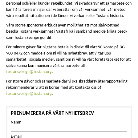
personal och/eller kunder regelbundet. Vi skräddarsyr ett samarbete och
kan hålla föreläsningar där vi berättar om vår verksamhet, vår metod,
våra resultat, situationen i de länder vi verkar i eller Tostans historia.
Våra större sponsorer erbjuds även möjlighet att mot självkostnad
besöka Tostans verksamhet i Västafrika i samband med de årliga besök
som Tostan Sverige gör dit.
För mindre gåvor får ni gärna betala in direkt till vårt 90-konto på BG
900-0472 och meddela om ni vill ha nyhetsbrev, att vi tar upp
samarbetet i sociala medier, samt om ni vill ha vårt företagspaket för att
själva kunna kommunicera vårt samarbete till
tostansverige@tostan.org
.
För större gåvor och samarbete där vi ska skräddarsy återrapportering
rekommenderar vi att ni börjar med att kontakta oss på
tostansverige@tostan.org
.
PRENUMERERA PÅ VÅRT NYHETSBREV
Namn
E-mail