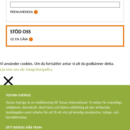
PRENUMERERA
STÖD OSS
GE EN GÅVA
Vi använder cookies. Om du fortsätter antar vi att du godkänner detta.
Läs mer om vår integritetspolicy
STÄNG
TOSTAN SVERIGE
Privacy Overview
Tostan Sverige är en stödförening till Tostan International. Vi verkar för mänskliga
rättigheter, demokrati, ökad hälsa och bättre utbildning på den afrikanska
This website uses cookies to improve your experience while you navigate
landsbygden samt arbetar för att få ett slut på kvinnlig omskärelse, tvångs- och
through the website. Out of these, the cookies that are categorized as
barnäktenskap.
necessary are stored on your browser as they are essential for the working of
basic functionalities of the website. We also use third-party cookies that help us
DITT BIDRAG NÅR FRAM