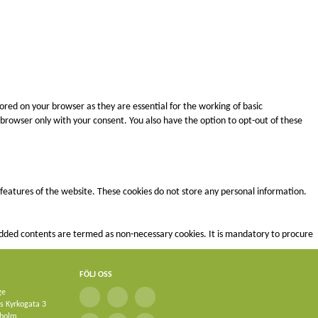
ored on your browser as they are essential for the working of basic
r browser only with your consent. You also have the option to opt-out of these
y features of the website. These cookies do not store any personal information.
mbedded contents are termed as non-necessary cookies. It is mandatory to procure
FÖLJ OSS
ge
ks Kyrkogata 3
kholm