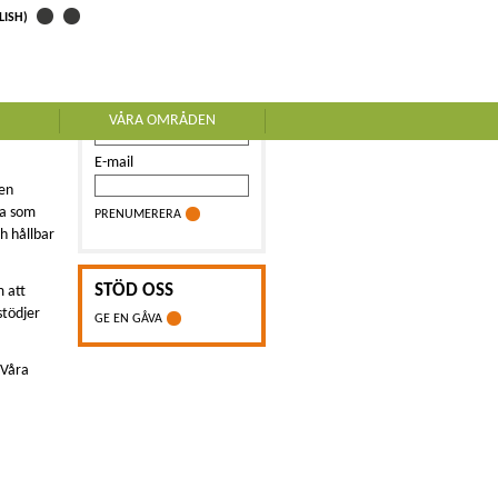
LISH)
PRENUMERERA PÅ
VÅRT NYHETSBREV
on är en
Namn
VÅRA OMRÅDEN
han eller
E-mail
gen
ga som
PRENUMERERA
h hållbar
STÖD OSS
m att
stödjer
GE EN GÅVA
 Våra
a