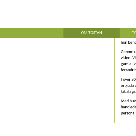
OM
Verksamhet och historik
Här finns vi
Utmärkelser
Tostan är
OM TOSTAN
T
However Long the Night
värld där
hon behöv
Genom ut
vision. V
gamla, k
förändri
I över 30
erbjuda 
lokala gr
Med huvud
handleda
personal 