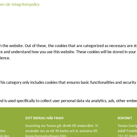
m vår integritetspolicy
 the website. Out of these, the cookies that are categorized as necessary are st
lyze and understand how you use this website. These cookies will be stored in you
ience.
This category only includes cookies that ensures basic functionalities and securit
nd is used specifically to collect user personal data via analytics, ads, other e
DITT BIDRAG NÅR FRAM
KONTAKT
Insamling via Tostan går direkt till ändamålet. Vi
Tostan Sveri
eter,
använder oss av ett 90-konto och är anslutna till
Adolf Fredri
 på den
branschorganisationen FRII.
111 37 Stoc