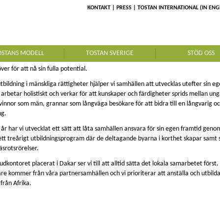
KONTAKT
PRESS
TOSTAN INTERNATIONAL (IN ENG
 TOSTAN
 en internationell ideell organisation med huvudkontor i Dakar, Senegal. Vår visi
OSTANS MODELL
TOSTAN SVERIGE
STÖD OSS
 alla behandlas lika och respektfullt. En värld där varje människa har de verktyg 
er för att nå sin fulla potential.
bildning i mänskliga rättigheter hjälper vi samhällen att utvecklas utefter sin e
i arbetar holistiskt och verkar för att kunskaper och färdigheter sprids mellan un
vinnor som män, grannar som långväga besökare för att bidra till en långvarig oc
ng.
 år har vi utvecklat ett sätt att låta samhällen ansvara för sin egen framtid geno
ett treårigt utbildningsprogram där de deltagande byarna i korthet skapar samt 
äsrotsrörelser.
kontoret placerat i Dakar ser vi till att alltid sätta det lokala samarbetet först.
re kommer från våra partnersamhällen och vi prioriterar att anställa och utbild
från Afrika.