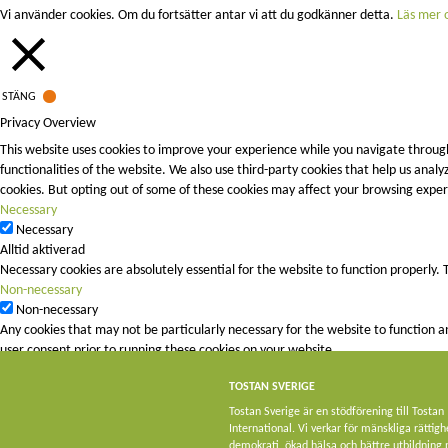
Vi använder cookies. Om du fortsätter antar vi att du godkänner detta.
Läs mer o
STÄNG
Privacy Overview
This website uses cookies to improve your experience while you navigate through
functionalities of the website. We also use third-party cookies that help us ana
cookies. But opting out of some of these cookies may affect your browsing exper
Necessary
Necessary
Alltid aktiverad
Necessary cookies are absolutely essential for the website to function properly. 
Non-necessary
Non-necessary
Any cookies that may not be particularly necessary for the website to function a
user consent prior to running these cookies on your website.
SPARA OCH ACCEPTERA
TOSTAN SVERIGE
Tostan Sverige är en stödförening till Tostan
International. Vi verkar för mänskliga rättigh
demokrati, ökad hälsa och bättre utbildning