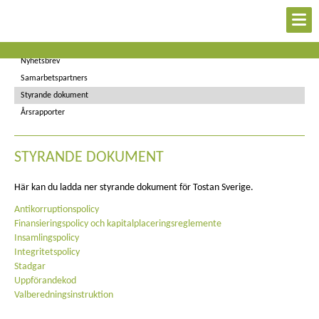
Svenskstödda byar
Styrelse
Nyhetsbrev
Samarbetspartners
Styrande dokument
Årsrapporter
STYRANDE DOKUMENT
Här kan du ladda ner styrande dokument för Tostan Sverige.
Antikorruptionspolicy
Finansieringspolicy och kapitalplaceringsreglemente
Insamlingspolicy
Integritetspolicy
Stadgar
Uppförandekod
Valberedningsinstruktion