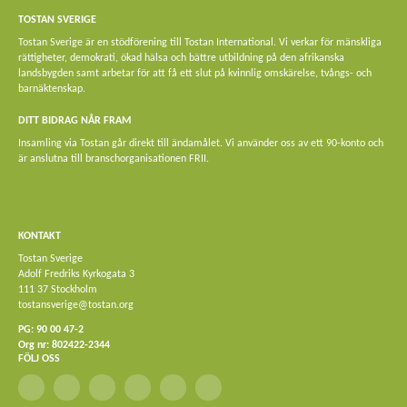
STÄNG
TOSTAN SVERIGE
Privacy Overview
Tostan Sverige är en stödförening till Tostan International. Vi verkar för mänskliga
rättigheter, demokrati, ökad hälsa och bättre utbildning på den afrikanska
This website uses cookies to improve your experience while you navigate
landsbygden samt arbetar för att få ett slut på kvinnlig omskärelse, tvångs- och
through the website. Out of these, the cookies that are categorized as
barnäktenskap.
necessary are stored on your browser as they are essential for the working of
basic functionalities of the website. We also use third-party cookies that help us
DITT BIDRAG NÅR FRAM
analyze and understand how you use this website. These cookies will be stored
Insamling via Tostan går direkt till ändamålet. Vi använder oss av ett 90-konto och
in your browser only with your consent. You also have the option to opt-out of
är anslutna till branschorganisationen FRII.
these cookies. But opting out of some of these cookies may affect your browsing
experience.
Necessary
Necessary
KONTAKT
Alltid aktiverad
Tostan Sverige
Necessary cookies are absolutely essential for the website to function properly.
Adolf Fredriks Kyrkogata 3
This category only includes cookies that ensures basic functionalities and
111 37 Stockholm
security features of the website. These cookies do not store any personal
tostansverige@tostan.org
information.
PG: 90 00 47-2
Non-necessary
Org nr: 802422-2344
Non-necessary
FÖLJ OSS
Any cookies that may not be particularly necessary for the website to function
and is used specifically to collect user personal data via analytics, ads, other