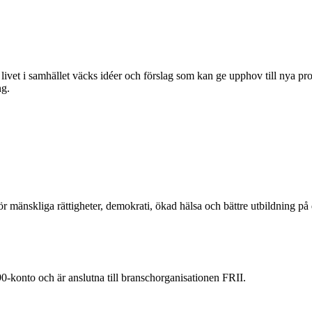
et i samhället väcks idéer och förslag som kan ge upphov till nya proj
ng.
ör mänskliga rättigheter, demokrati, ökad hälsa och bättre utbildning på 
90-konto och är anslutna till branschorganisationen FRII.