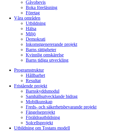
Gåvobevis
Boka föreläsning
Företag
Våra områden
Utbildning
Hälsa
Miljö
Demokrati
Inkomstgenererande projekt
Barns rättigheter
Kvinnlig omskärelse
Barns tidiga utveckling
Programstruktur
Hållbarhet
Resultat
Fristående projekt
Barnskyddsmodul
Samhällsutvecklande bidrag
Mobilkunskap
Freds- och säkerhetsbevarande projekt
Fängelseprojekt
Föräldrautbildning
Solcellsprojekt
Utbildning om Tostans modell