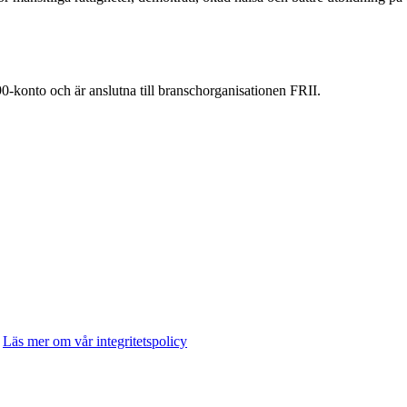
90-konto och är anslutna till branschorganisationen FRII.
.
Läs mer om vår integritetspolicy