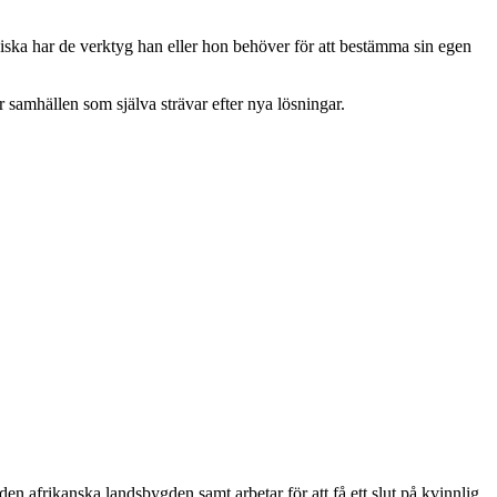
änniska har de verktyg han eller hon behöver för att bestämma sin egen
amhällen som själva strävar efter nya lösningar.
den afrikanska landsbygden samt arbetar för att få ett slut på kvinnlig