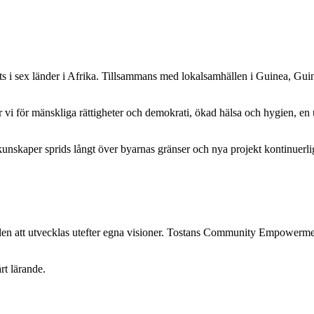
sex länder i Afrika. Tillsammans med lokalsamhällen i Guinea, Guine
ar vi för mänskliga rättigheter och demokrati, ökad hälsa och hygien, en 
kunskaper sprids långt över byarnas gränser och nya projekt kontinuerlig
ällen att utvecklas utefter egna visioner. Tostans Community Empowerm
t lärande.