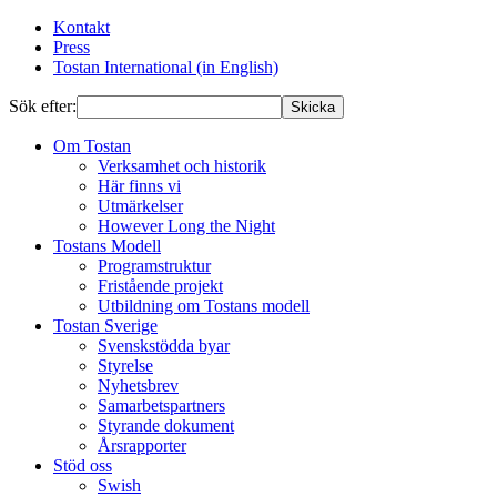
Kontakt
Press
Tostan International (in English)
Sök efter:
Skicka
Om Tostan
Verksamhet och historik
Här finns vi
Utmärkelser
However Long the Night
Tostans Modell
Programstruktur
Fristående projekt
Utbildning om Tostans modell
Tostan Sverige
Svenskstödda byar
Styrelse
Nyhetsbrev
Samarbetspartners
Styrande dokument
Årsrapporter
Stöd oss
Swish