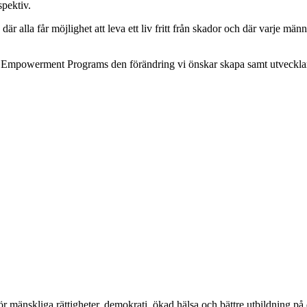
spektiv.
 där alla får möjlighet att leva ett liv fritt från skador och där varje m
Empowerment Programs den förändring vi önskar skapa samt utvecklar s
ör mänskliga rättigheter, demokrati, ökad hälsa och bättre utbildning på 