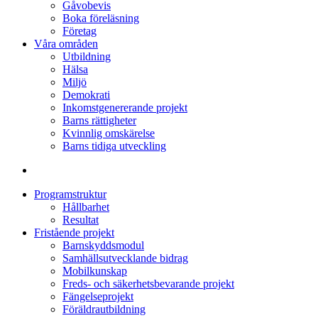
Gåvobevis
Boka föreläsning
Företag
Våra områden
Utbildning
Hälsa
Miljö
Demokrati
Inkomstgenererande projekt
Barns rättigheter
Kvinnlig omskärelse
Barns tidiga utveckling
Programstruktur
Hållbarhet
Resultat
Fristående projekt
Barnskyddsmodul
Samhällsutvecklande bidrag
Mobilkunskap
Freds- och säkerhetsbevarande projekt
Fängelseprojekt
Föräldrautbildning