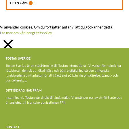
GE EN GÅVA
Vi använder cookies. Om du fortsätter antar vi att du godkänner detta.
Läs mer om vår integritetspolicy
STÄNG
TOSTAN SVERIGE
Privacy Overview
Tostan Sverige är en stödförening till Tostan International. Vi verkar för mänskliga
rättigheter, demokrati, ökad hälsa och bättre utbildning på den afrikanska
This website uses cookies to improve your experience while you navigate
landsbygden samt arbetar för att få ett slut på kvinnlig omskärelse, tvångs- och
through the website. Out of these, the cookies that are categorized as
barnäktenskap.
necessary are stored on your browser as they are essential for the working of
basic functionalities of the website. We also use third-party cookies that help us
DITT BIDRAG NÅR FRAM
analyze and understand how you use this website. These cookies will be stored
Insamling via Tostan går direkt till ändamålet. Vi använder oss av ett 90-konto och
in your browser only with your consent. You also have the option to opt-out of
är anslutna till branschorganisationen FRII.
these cookies. But opting out of some of these cookies may affect your browsing
experience.
Necessary
Necessary
KONTAKT