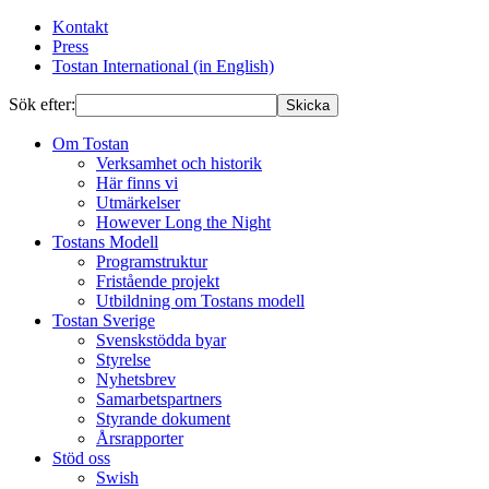
Kontakt
Press
Tostan International (in English)
Sök efter:
Skicka
Om Tostan
Verksamhet och historik
Här finns vi
Utmärkelser
However Long the Night
Tostans Modell
Programstruktur
Fristående projekt
Utbildning om Tostans modell
Tostan Sverige
Svenskstödda byar
Styrelse
Nyhetsbrev
Samarbetspartners
Styrande dokument
Årsrapporter
Stöd oss
Swish