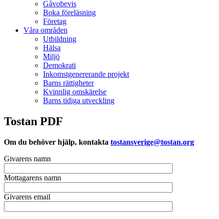
Gåvobevis
Boka föreläsning
Företag
Våra områden
Utbildning
Hälsa
Miljö
Demokrati
Inkomstgenererande projekt
Barns rättigheter
Kvinnlig omskärelse
Barns tidiga utveckling
Tostan PDF
Om du behöver hjälp, kontakta
tostansverige@tostan.org
Givarens namn
Mottagarens namn
Givarens email