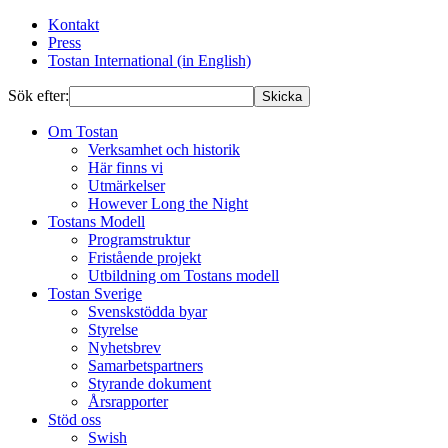
Kontakt
Press
Tostan International (in English)
Sök efter:
Skicka
Om Tostan
Verksamhet och historik
Här finns vi
Utmärkelser
However Long the Night
Tostans Modell
Programstruktur
Fristående projekt
Utbildning om Tostans modell
Tostan Sverige
Svenskstödda byar
Styrelse
Nyhetsbrev
Samarbetspartners
Styrande dokument
Årsrapporter
Stöd oss
Swish