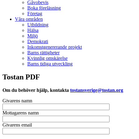
Gåvobevis
Boka föreläsning
Företag
Våra områden
Utbildning
Hälsa
Miljö
Demokrati
Inkomstgenererande projekt
Barns rättigheter
Kvinnlig omskärelse
Barns tidiga utveckling
Tostan PDF
Om du behöver hjälp, kontakta
tostansverige@tostan.org
Givarens namn
Mottagarens namn
Givarens email