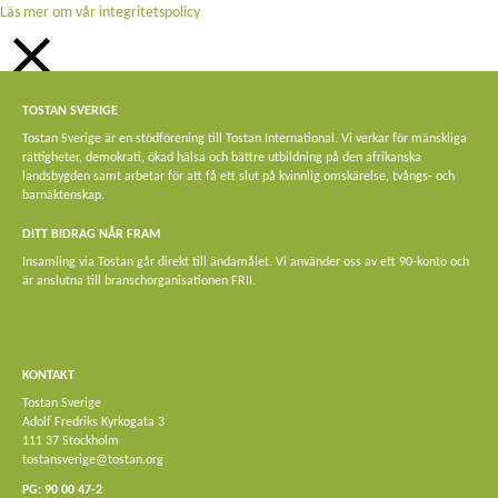
Läs mer om vår integritetspolicy
STÄNG
TOSTAN SVERIGE
Privacy Overview
Tostan Sverige är en stödförening till Tostan International. Vi verkar för mänskliga
rättigheter, demokrati, ökad hälsa och bättre utbildning på den afrikanska
This website uses cookies to improve your experience while you navigate
landsbygden samt arbetar för att få ett slut på kvinnlig omskärelse, tvångs- och
through the website. Out of these, the cookies that are categorized as
barnäktenskap.
necessary are stored on your browser as they are essential for the working of
basic functionalities of the website. We also use third-party cookies that help us
DITT BIDRAG NÅR FRAM
analyze and understand how you use this website. These cookies will be stored
Insamling via Tostan går direkt till ändamålet. Vi använder oss av ett 90-konto och
in your browser only with your consent. You also have the option to opt-out of
är anslutna till branschorganisationen FRII.
these cookies. But opting out of some of these cookies may affect your browsing
experience.
Necessary
Necessary
KONTAKT
Alltid aktiverad
Tostan Sverige
Necessary cookies are absolutely essential for the website to function properly.
Adolf Fredriks Kyrkogata 3
This category only includes cookies that ensures basic functionalities and
111 37 Stockholm
security features of the website. These cookies do not store any personal
tostansverige@tostan.org
information.
PG: 90 00 47-2
Non-necessary