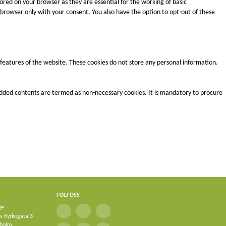
ored on your browser as they are essential for the working of basic
r browser only with your consent. You also have the option to opt-out of these
y features of the website. These cookies do not store any personal information.
mbedded contents are termed as non-necessary cookies. It is mandatory to procure
FÖLJ OSS
ge
ks Kyrkogata 3
kholm