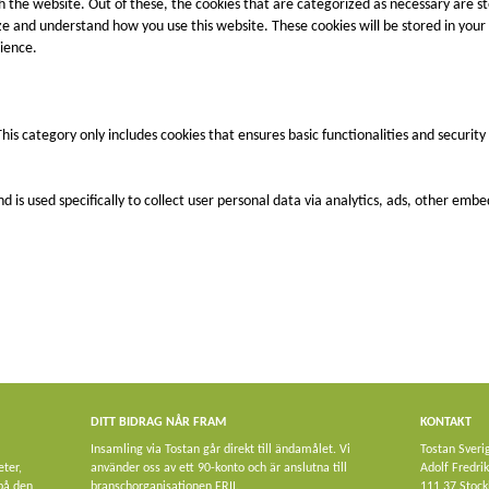
 the website. Out of these, the cookies that are categorized as necessary are st
lyze and understand how you use this website. These cookies will be stored in you
ience.
This category only includes cookies that ensures basic functionalities and securit
nd is used specifically to collect user personal data via analytics, ads, other e
DITT BIDRAG NÅR FRAM
KONTAKT
Insamling via Tostan går direkt till ändamålet. Vi
Tostan Sveri
eter,
använder oss av ett 90-konto och är anslutna till
Adolf Fredri
 på den
branschorganisationen FRII.
111 37 Stoc