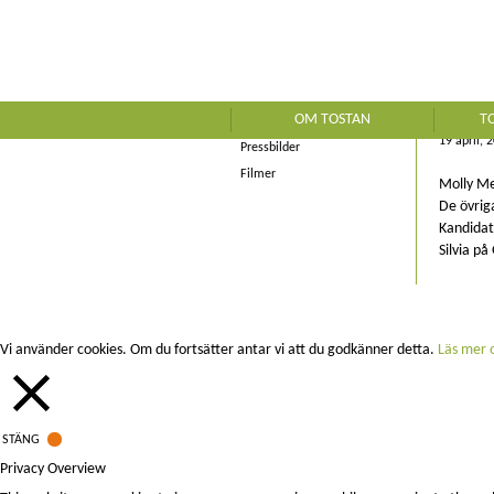
Kontakt
Nyheter
TH
Tostan i media
OM TOSTAN
T
Rapporter
19 april, 
Pressbilder
Filmer
Molly Me
De övrig
Kandidat
Silvia på
Vi använder cookies. Om du fortsätter antar vi att du godkänner detta.
Läs mer o
STÄNG
Privacy Overview