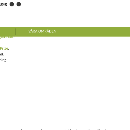
LISH)
ZE
VÅRA OMRÅDEN
goriserade
 Prize
.
au.
ning