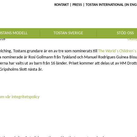
KONTAKT
PRESS
TOSTAN INTERNATIONAL (IN ENG
E WORLD’S CHILDREN’S PRI
OSTANS MODELL
TOSTAN SVERIGE
STÖD OSS
2016
Okate
lching, Tostans grundare är en av tre som nominerats till
The World´s Children´s
a nominerade är Rosi Gollmann från Tyskland och Manuel Rodrigues Guinea Biss
erna har valts ut av barn från 16 länder. Priset kommer att delas ut av HM Drott
 Gripsholms Slott nästa år.
m vår integritetspolicy