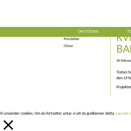
Kontakt
Nyheter
45
Tostan i media
OM TOSTAN
T
Rapporter
KV
Pressbilder
BA
Filmer
26 februar
Tostan S
den 19 f
Projekte
Vi använder cookies. Om du fortsätter antar vi att du godkänner detta.
Läs mer o