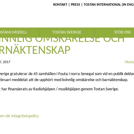
KONTAKT
PRESS
TOSTAN INTERNATIONAL (IN ENG
 SAMHÄLLEN UPPHÖR MED
OSTANS MODELL
TOSTAN SVERIGE
STÖD OSS
INNLIG OMSKÄRELSE OCH
RNÄKTENSKAP
i, 2017
Okate
verige gratulerar de 45 samhällen i Fouta i norra Senegal som vid en publik dekla
ebruari meddelat att de upphört med kvinnlig omskärelse och barnäktenskap.
t har finansierats av Radiohjälpen / musikhjälpen genom Tostan Sverige.
m vår integritetspolicy