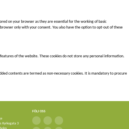
ored on your browser as they are essential for the working of basic
r browser only with your consent. You also have the option to opt-out of these
y features of the website. These cookies do not store any personal information.
mbedded contents are termed as non-necessary cookies. It is mandatory to procure
FÖLJ OSS
ge
ks Kyrkogata 3
kholm