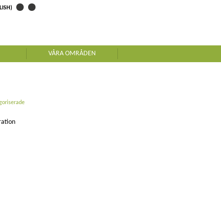
LISH)
VÅRA OMRÅDEN
goriserade
ration