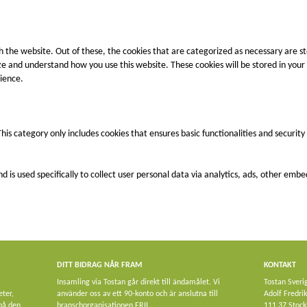
 the website. Out of these, the cookies that are categorized as necessary are st
lyze and understand how you use this website. These cookies will be stored in you
ience.
This category only includes cookies that ensures basic functionalities and securit
nd is used specifically to collect user personal data via analytics, ads, other e
DITT BIDRAG NÅR FRAM
KONTAKT
Insamling via Tostan går direkt till ändamålet. Vi
Tostan Sveri
eter,
använder oss av ett 90-konto och är anslutna till
Adolf Fredri
 på den
branschorganisationen FRII.
111 37 Stoc