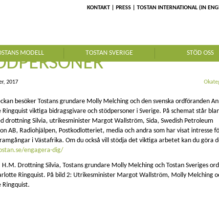
KONTAKT
PRESS
TOSTAN INTERNATIONAL (IN ENG
STAN TRÄFFAR VIKTIGA
OSTANS MODELL
TOSTAN SVERIGE
STÖD OSS
ÖDPERSONER
r, 2017
Okate
ckan besöker Tostans grundare Molly Melching och den svenska ordföranden A
e Ringquist viktiga bidragsgivare och stödpersoner i Sverige. På schemat står bl
 drottning Silvia, utrikesminister Margot Wallström, Sida, Swedish Petroleum
ion AB, Radiohjälpen, Postkodlotteriet, media och andra som har visat intresse f
framgångar i Västafrika.
Om du också vill stödja det viktiga arbetet kan du
göra d
tostan.se/engagera-dig/
1: H.M. Drottning Silvia, Tostans grundare Molly Melching och Tostan Sveriges or
rlotte Ringquist. På bild 2: Utrikesminister Margot Wallström, Molly Melching 
e Ringquist.