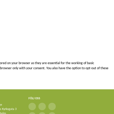
ored on your browser as they are essential for the working of basic
r browser only with your consent. You also have the option to opt-out of these
y features of the website. These cookies do not store any personal information.
FÖLJ OSS
ge
mbedded contents are termed as non-necessary cookies. It is mandatory to procure
ks Kyrkogata 3
kholm