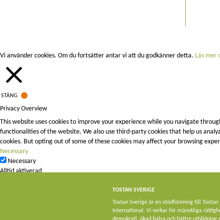
Vi använder cookies. Om du fortsätter antar vi att du godkänner detta.
Läs mer o
STÄNG
Privacy Overview
This website uses cookies to improve your experience while you navigate through
functionalities of the website. We also use third-party cookies that help us ana
cookies. But opting out of some of these cookies may affect your browsing exper
Necessary
Necessary
Alltid aktiverad
Necessary cookies are absolutely essential for the website to function properly. 
Non-necessary
TOSTAN SVERIGE
Non-necessary
Tostan Sverige är en stödförening till Tostan
Any cookies that may not be particularly necessary for the website to function a
International. Vi verkar för mänskliga rättigh
demokrati, ökad hälsa och bättre utbildning