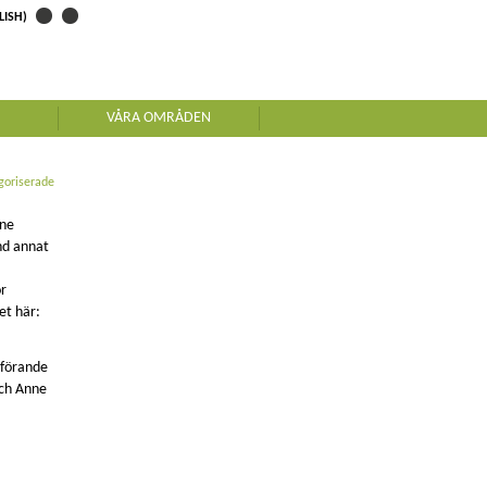
LISH)
VÅRA OMRÅDEN
goriserade
nne
and annat
ör
et här:
dförande
och Anne