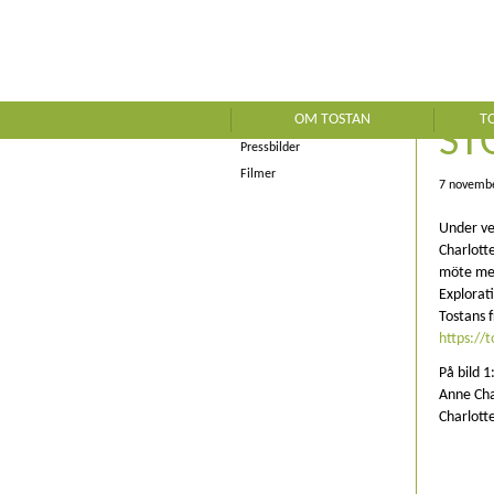
Kontakt
Nyheter
TO
Tostan i media
OM TOSTAN
T
Rapporter
ST
Pressbilder
Filmer
7 novembe
Under ve
Charlott
möte med
Explorat
Tostans 
https://
På bild 
Anne Cha
Charlott