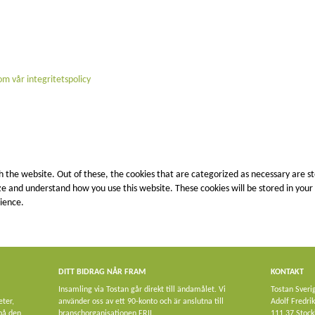
m vår integritetspolicy
 the website. Out of these, the cookies that are categorized as necessary are st
lyze and understand how you use this website. These cookies will be stored in you
ience.
This category only includes cookies that ensures basic functionalities and securit
DITT BIDRAG NÅR FRAM
KONTAKT
Insamling via Tostan går direkt till ändamålet. Vi
Tostan Sveri
nd is used specifically to collect user personal data via analytics, ads, other e
eter,
använder oss av ett 90-konto och är anslutna till
Adolf Fredri
 på den
branschorganisationen FRII.
111 37 Stoc