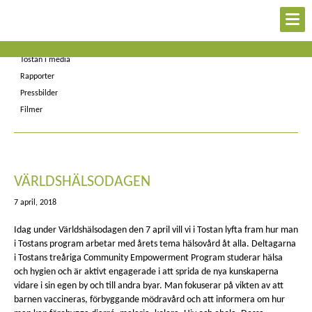
Kontakt
Nyheter
Tostan i media
Rapporter
Pressbilder
Filmer
VÄRLDSHÄLSODAGEN
7 april, 2018
Idag under Världshälsodagen den 7 april vill vi i Tostan lyfta fram hur man
i Tostans program arbetar med årets tema hälsovård åt alla.
Deltagarna
i Tostans treåriga Community Empowerment Program studerar hälsa
och hygien och är aktivt engagerade i att sprida de nya kunskaperna
vidare i sin egen by och till andra byar. Man fokuserar på vikten av att
barnen vaccineras, förbyggande mödravård och att informera om hur