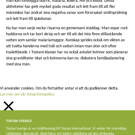
man kan förebygga diarré, malaria, kolera, Hiv och ebola. Dessa
aktiviteter har gett mycket goda resultat och lett fram till att fler
människor har ändrat sina negativa vanor som förorsakat smittspridning
och lett fram till sjukdomar.
Nu har man varje vecka i byarna en gemensam städdag. Man sopar runt
hyddorna och tar bort skräp och ser till att det inte finns stillastående
vatten som samlar malariamyggor. Kunskap sprides också om vikten av
att tvätta händerna med tvål och vatten innan man äter och efter
toalettbesök. I Tostans klasser har nu också antalet kvinnor som planerar
sina graviditeter ökat och kvinnorna kan nu diskutera familjeplanering
med sina män.
Vi använder cookies. Om du fortsätter antar vi att du godkänner detta.
Läs mer om vår integritetspolicy
STÄNG
TOSTAN SVERIGE
Privacy Overview
Tostan Sverige är en stödförening till Tostan International. Vi verkar för mänskliga
rättigheter, demokrati, ökad hälsa och bättre utbildning på den afrikanska