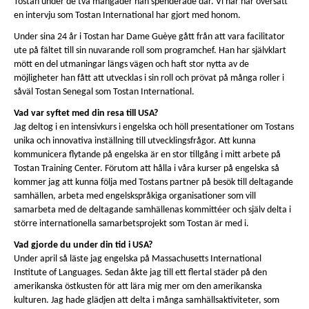
Tostan under de två mångader han spenderade där. Vi har här översatt
en intervju som Tostan International har gjort med honom.
Under sina 24 år i Tostan har Dame Guèye gått från att vara facilitator
ute på fältet till sin nuvarande roll som programchef. Han har självklart
mött en del utmaningar längs vägen och haft stor nytta av de
möjligheter han fått att utvecklas i sin roll och prövat på många roller i
såväl Tostan Senegal som Tostan International.
Vad var syftet med din resa till USA?
Jag deltog i en intensivkurs i engelska och höll presentationer om Tostans
unika och innovativa inställning till utvecklingsfrågor. Att kunna
kommunicera flytande på engelska är en stor tillgång i mitt arbete på
Tostan Training Center. Förutom att hålla i våra kurser på engelska så
kommer jag att kunna följa med Tostans partner på besök till deltagande
samhällen, arbeta med engelskspråkiga organisationer som vill
samarbeta med de deltagande samhällenas kommittéer och själv delta i
större internationella samarbetsprojekt som Tostan är med i.
Vad gjorde du under din tid i USA?
Under april så läste jag engelska på Massachusetts International
Institute of Languages. Sedan åkte jag till ett flertal städer på den
amerikanska östkusten för att lära mig mer om den amerikanska
kulturen. Jag hade glädjen att delta i många samhällsaktiviteter, som