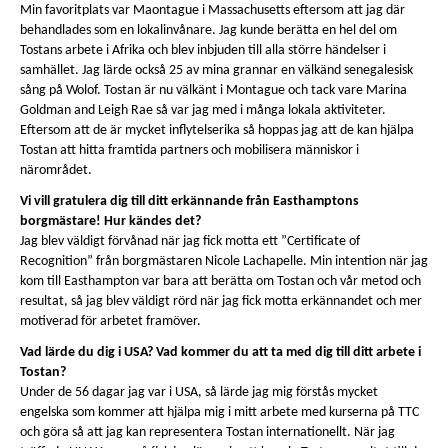
Min favoritplats var Maontague i Massachusetts eftersom att jag där
behandlades som en lokalinvånare. Jag kunde berätta en hel del om
Tostans arbete i Afrika och blev inbjuden till alla större händelser i
samhället. Jag lärde också 25 av mina grannar en välkänd senegalesisk
sång på Wolof. Tostan är nu välkänt i Montague och tack vare Marina
Goldman and Leigh Rae så var jag med i många lokala aktiviteter.
Eftersom att de är mycket inflytelserika så hoppas jag att de kan hjälpa
Tostan att hitta framtida partners och mobilisera människor i
närområdet.
Vi vill gratulera dig till ditt erkännande från Easthamptons
borgmästare! Hur kändes det?
Jag blev väldigt förvånad när jag fick motta ett ”Certificate of
Recognition” från borgmästaren Nicole Lachapelle. Min intention när jag
kom till Easthampton var bara att berätta om Tostan och vår metod och
resultat, så jag blev väldigt rörd när jag fick motta erkännandet och mer
motiverad för arbetet framöver.
Vad lärde du dig i USA? Vad kommer du att ta med dig till ditt arbete i
Tostan?
Under de 56 dagar jag var i USA, så lärde jag mig förstås mycket
engelska som kommer att hjälpa mig i mitt arbete med kurserna på TTC
och göra så att jag kan representera Tostan internationellt. När jag