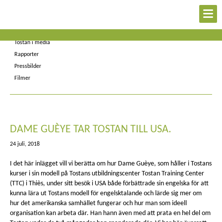
Kontakt
Nyheter
Tostan i media
Rapporter
Pressbilder
Filmer
DAME GUÈYE TAR TOSTAN TILL USA.
24 juli, 2018
I det här inlägget vill vi berätta om hur Dame Guèye, som håller i Tostans
kurser i sin modell på Tostans utbildningscenter Tostan Training Center
(TTC) i Thiès, under sitt besök i
USA både förbättrade sin engelska för att
kunna lära ut Tostans modell för engelsktalande och lärde sig mer om
hur det amerikanska samhället fungerar och hur man som ideell
organisation kan arbeta där. Han hann även med att prata en hel del om