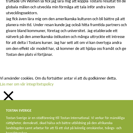
träffade UN Women så fick jag lära mig att koppla Tostans resultat till de
globala målen och utveckla min förmåga att tala inför andra inom
utvecklingssektorn.
Jag fick även lära mig om den amerikanska kulturen och bli bättre på att
planera min tid. Under resan kunde jag också hitta framtida partners och
givare bland kommuner, företag och universitet. Jag etablerade ett
nätverk på den amerikanska östkusten och många uttryckte ett intresse
för att delta i Tostans kurser. Jag har sett att om vi kan övertyga andra
om den effekt vår modell har, så kommer de att hjälpa oss framåt och ge
Tostan den plats vi förtjänar.
Vi använder cookies. Om du fortsätter antar vi att du godkänner detta.
Läs mer om vår integritetspolicy
STÄNG
TOSTAN SVERIGE
Privacy Overview
Tostan Sverige är en stödförening till Tostan International. Vi verkar för mänskliga
rättigheter, demokrati, ökad hälsa och bättre utbildning på den afrikanska
This website uses cookies to improve your experience while you navigate
landsbygden samt arbetar för att få ett slut på kvinnlig omskärelse, tvångs- och
through the website. Out of these, the cookies that are categorized as