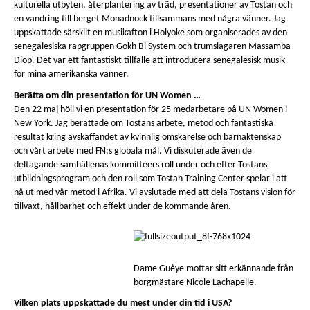
kulturella utbyten, återplantering av träd, presentationer av Tostan och
en vandring till berget Monadnock tillsammans med några vänner. Jag
uppskattade särskilt en musikafton i Holyoke som organiserades av den
senegalesiska rapgruppen Gokh Bi System och trumslagaren Massamba
Diop. Det var ett fantastiskt tillfälle att introducera senegalesisk musik
för mina amerikanska vänner.
Berätta om din presentation för UN Women …
Den 22 maj höll vi en presentation för 25 medarbetare på UN Women i
New York. Jag berättade om Tostans arbete, metod och fantastiska
resultat kring avskaffandet av kvinnlig omskärelse och barnäktenskap
och vårt arbete med FN:s globala mål. Vi diskuterade även de
deltagande samhällenas kommittéers roll under och efter Tostans
utbildningsprogram och den roll som Tostan Training Center spelar i att
nå ut med vår metod i Afrika. Vi avslutade med att dela Tostans vision för
tillväxt, hållbarhet och effekt under de kommande åren.
Dame Guèye mottar sitt erkännande från
borgmästare Nicole Lachapelle.
Vilken plats uppskattade du mest under din tid i USA?