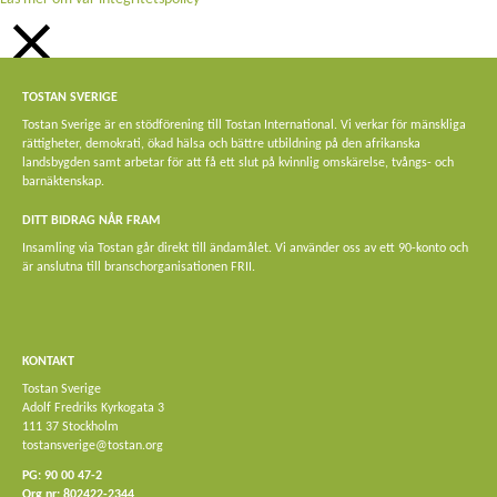
STÄNG
TOSTAN SVERIGE
Privacy Overview
Tostan Sverige är en stödförening till Tostan International. Vi verkar för mänskliga
rättigheter, demokrati, ökad hälsa och bättre utbildning på den afrikanska
This website uses cookies to improve your experience while you navigate
landsbygden samt arbetar för att få ett slut på kvinnlig omskärelse, tvångs- och
through the website. Out of these, the cookies that are categorized as
barnäktenskap.
necessary are stored on your browser as they are essential for the working of
basic functionalities of the website. We also use third-party cookies that help us
DITT BIDRAG NÅR FRAM
analyze and understand how you use this website. These cookies will be stored
Insamling via Tostan går direkt till ändamålet. Vi använder oss av ett 90-konto och
in your browser only with your consent. You also have the option to opt-out of
är anslutna till branschorganisationen FRII.
these cookies. But opting out of some of these cookies may affect your browsing
experience.
Necessary
Necessary
KONTAKT
Alltid aktiverad
Tostan Sverige
Necessary cookies are absolutely essential for the website to function properly.
Adolf Fredriks Kyrkogata 3
This category only includes cookies that ensures basic functionalities and
111 37 Stockholm
security features of the website. These cookies do not store any personal
tostansverige@tostan.org
information.
PG: 90 00 47-2
Non-necessary
Org nr: 802422-2344