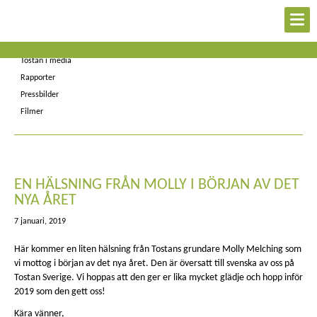
Kontakt
Nyheter
Tostan i media
Rapporter
Pressbilder
Filmer
EN HÄLSNING FRÅN MOLLY I BÖRJAN AV DET
NYA ÅRET
7 januari, 2019
Här kommer en liten hälsning från Tostans grundare Molly Melching som
vi mottog i början av det nya året.
Den är översatt till svenska av oss på
Tostan Sverige. Vi hoppas att den ger er lika mycket glädje och hopp inför
2019 som den gett oss!
Kära vänner,