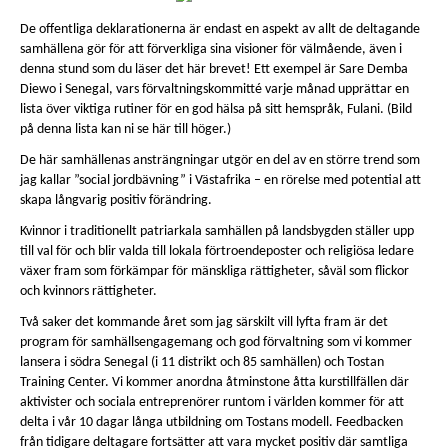
De offentliga deklarationerna är endast en aspekt av allt de deltagande
samhällena gör för att förverkliga sina visioner för välmående, även i
denna stund som du läser det här brevet! Ett exempel är Sare Demba
Diewo i Senegal, vars förvaltningskommitté varje månad upprättar en
lista över viktiga rutiner för en god hälsa på sitt hemspråk, Fulani. (Bild
på denna lista kan ni se här till höger.)
De här samhällenas ansträngningar utgör en del av en större trend som
jag kallar ”social jordbävning” i Västafrika – en rörelse med potential att
skapa långvarig positiv förändring.
Kvinnor i traditionellt patriarkala samhällen på landsbygden ställer upp
till val för och blir valda till lokala förtroendeposter och religiösa ledare
växer fram som förkämpar för mänskliga rättigheter, såväl som flickor
och kvinnors rättigheter.
Två saker det kommande året som jag särskilt vill lyfta fram är det
program för samhällsengagemang och god förvaltning som vi kommer
lansera i södra Senegal (i 11 distrikt och 85 samhällen) och Tostan
Training Center. Vi kommer anordna åtminstone åtta kurstillfällen där
aktivister och sociala entreprenörer runtom i världen kommer för att
delta i vår 10 dagar långa utbildning om Tostans modell. Feedbacken
från tidigare deltagare fortsätter att vara mycket positiv där samtliga