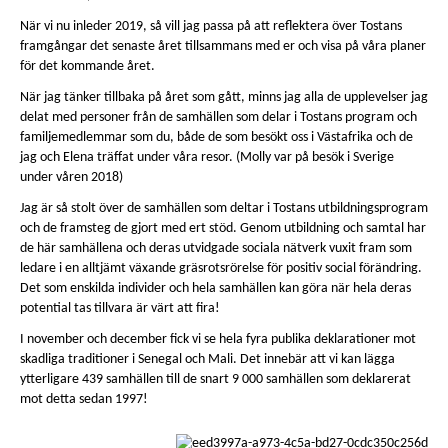
När vi nu inleder 2019, så vill jag passa på att reflektera över Tostans
framgångar det senaste året tillsammans med er och visa på våra planer
för det kommande året.
När jag tänker tillbaka på året som gått, minns jag alla de upplevelser jag
delat med personer från de samhällen som delar i Tostans program och
familjemedlemmar som du, både de som besökt oss i Västafrika och de
jag och Elena träffat under våra resor. (Molly var på besök i Sverige
under våren 2018)
Jag är så stolt över de samhällen som deltar i Tostans utbildningsprogram
och de framsteg de gjort med ert stöd. Genom utbildning och samtal har
de här samhällena och deras utvidgade sociala nätverk vuxit fram som
ledare i en alltjämt växande gräsrotsrörelse för positiv social förändring.
Det som enskilda individer och hela samhällen kan göra när hela deras
potential tas tillvara är värt att fira!
I november och december fick vi se hela fyra publika deklarationer mot
skadliga traditioner i Senegal och Mali. Det innebär att vi kan lägga
ytterligare 439 samhällen till de snart 9 000 samhällen som deklarerat
mot detta sedan 1997!