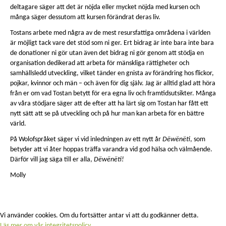
deltagare säger att det är nöjda eller mycket nöjda med kursen och
många säger dessutom att kursen förändrat deras liv.
Tostans arbete med några av de mest resursfattiga områdena i världen
är möjligt tack vare det stöd som ni ger. Ert bidrag är inte bara inte bara
de donationer ni gör utan även det bidrag ni gör genom att stödja en
organisation dedikerad att arbeta för mänskliga rättigheter och
samhällsledd utveckling, vilket tänder en gnista av förändring hos flickor,
pojkar, kvinnor och män – och även för dig själv. Jag är alltid glad att höra
från er om vad Tostan betytt för era egna liv och framtidsutsikter. Många
av våra stödjare säger att de efter att ha lärt sig om Tostan har fått ett
nytt sätt att se på utveckling och på hur man kan arbeta för en bättre
värld.
På Wolofspråket säger vi vid inledningen av ett nytt år
Dëwënëti
, som
betyder att vi åter hoppas träffa varandra vid god hälsa och välmående.
Därför vill jag säga till er alla,
Dëwënëti!
Molly
Vi använder cookies. Om du fortsätter antar vi att du godkänner detta.
Läs mer om vår integritetspolicy