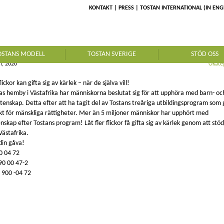
KONTAKT
PRESS
TOSTAN INTERNATIONAL (IN ENG
LA HJÄRTANS DAG
OSTANS MODELL
TOSTAN SVERIGE
STÖD OSS
i, 2020
Okate
flickor kan gifta sig av kärlek – när de själva vill!
rnas hemby i Västafrika har människorna beslutat sig för att upphöra med barn- oc
tenskap. Detta efter att ha tagit del av Tostans treåriga utbildingsprogram som
kt för mänskliga rättigheter. Mer än 5 miljoner människor har upphört med
skap efter Tostans program! Låt fler flickor få gifta sig av kärlek genom att stöd
Västafrika.
din gåva!
0 04 72
 90 00 47-2
 900 -04 72