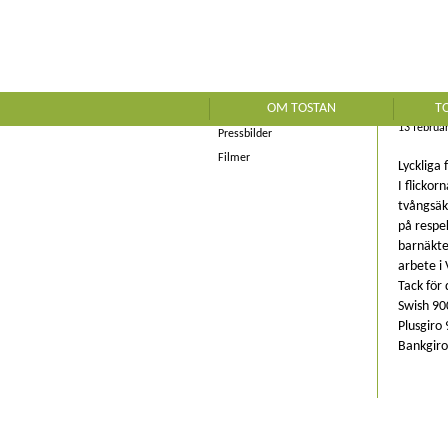
Kontakt
Nyheter
AL
Tostan i media
OM TOSTAN
T
Rapporter
13 februar
Pressbilder
Filmer
Lyckliga 
I flicko
tvångsäk
på respe
barnäkten
arbete i 
Tack för 
Swish 90
Plusgiro
Bankgiro