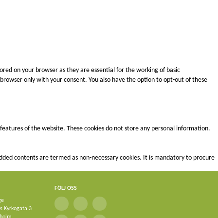
ored on your browser as they are essential for the working of basic
r browser only with your consent. You also have the option to opt-out of these
y features of the website. These cookies do not store any personal information.
mbedded contents are termed as non-necessary cookies. It is mandatory to procure
FÖLJ OSS
ge
ks Kyrkogata 3
kholm