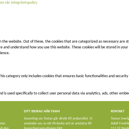
m vår integritetspolicy
 the website. Out of these, the cookies that are categorized as necessary are st
lyze and understand how you use this website. These cookies will be stored in you
ience.
This category only includes cookies that ensures basic functionalities and securit
nd is used specifically to collect user personal data via analytics, ads, other e
DITT BIDRAG NÅR FRAM
KONTAKT
Insamling via Tostan går direkt till ändamålet. Vi
Tostan Sveri
eter,
använder oss av ett 90-konto och är anslutna till
Adolf Fredri
 på den
branschorganisationen FRII.
111 37 Stoc