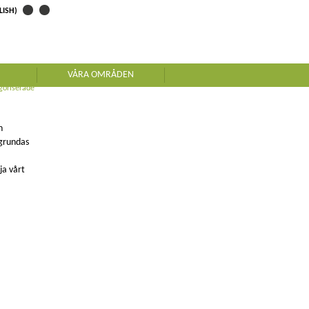
LISH)
VÅRA OMRÅDEN
goriserade
h
 grundas
ja vårt