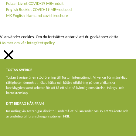
Pulaar Livret COVID-19 MB-réduit
English Booklet COVID-19 MB-reduced
MK English Islam and covid brochure
Vi använder cookies. Om du fortsätter antar vi att du godkänner detta.
Läs mer om vår integritetspolicy
STÄNG
TOSTAN SVERIGE
Privacy Overview
Tostan Sverige är en stödförening till Tostan International. Vi verkar för mänskliga
rättigheter, demokrati, ökad hälsa och bättre utbildning på den afrikanska
This website uses cookies to improve your experience while you navigate
landsbygden samt arbetar för att få ett slut på kvinnlig omskärelse, tvångs- och
through the website. Out of these, the cookies that are categorized as
barnäktenskap.
necessary are stored on your browser as they are essential for the working of
basic functionalities of the website. We also use third-party cookies that help us
DITT BIDRAG NÅR FRAM
analyze and understand how you use this website. These cookies will be stored
Insamling via Tostan går direkt till ändamålet. Vi använder oss av ett 90-konto och
in your browser only with your consent. You also have the option to opt-out of
är anslutna till branschorganisationen FRII.
these cookies. But opting out of some of these cookies may affect your browsing
experience.
Necessary