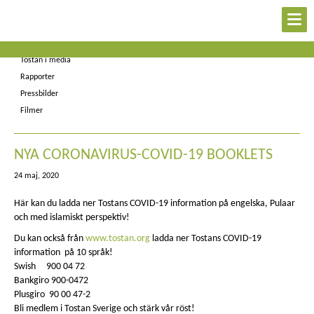
Kontakt
Nyheter
Tostan i media
Rapporter
Pressbilder
Filmer
NYA CORONAVIRUS-COVID-19 BOOKLETS
24 maj, 2020
Här kan du ladda ner Tostans COVID-19 information på engelska, Pulaar
och med islamiskt perspektiv!
Du kan också från
www.tostan.org
ladda ner Tostans COVID-19
information på 10 språk!
Swish 900 04 72
Bankgiro 900-0472
Plusgiro 90 00 47-2
Bli medlem i Tostan Sverige och stärk vår röst!