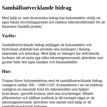
Samhällsutvecklande bidrag
Med hjälp av små ekonomiska bidrag kan bykommitéer stödja sin
egna lokala utvecklingsprojekt och etablera mikrokreditfonder för att
finansiera framtida projekt.
Varför:
Samhällsutvecklande bidrag möjliggör att bykommitéer och
byinvånare praktiskt kan använda sina kunskaper i läsning,
matematik och ledarskap. Med hjälp av bidragen har individuella
invånare råd att starta upp olika inkomstgenererande aktiviteter som
gynnar både den egna familjen och lokalsamhället.
Hur:
Tostans förser bykommitéerna med ett samhällsutvecklande bidrag,
vanligtvis mellan 300 – 1000 USD. Kommitéerna i sin tur etablerar
vanligtvis en roterande fond för mikrokrediter som hjälper
byinvånare, speciellt kvinnor, med sina investeringar. Mindre
affärsrörelser och hållbart jordbruk är till exempel några av de
inkomstgenererande aktiviteter som startats med hjälp av de
samhällsutvecklande bidragen.