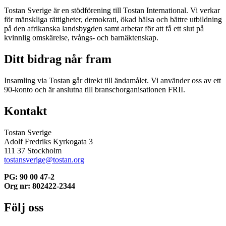
Tostan Sverige är en stödförening till Tostan International. Vi verkar
för mänskliga rättigheter, demokrati, ökad hälsa och bättre utbildning
på den afrikanska landsbygden samt arbetar för att få ett slut på
kvinnlig omskärelse, tvångs- och barnäktenskap.
Ditt bidrag når fram
Insamling via Tostan går direkt till ändamålet. Vi använder oss av ett
90-konto och är anslutna till branschorganisationen FRII.
Kontakt
Tostan Sverige
Adolf Fredriks Kyrkogata 3
111 37 Stockholm
tostansverige@tostan.org
PG: 90 00 47-2
Org nr: 802422-2344
Följ oss