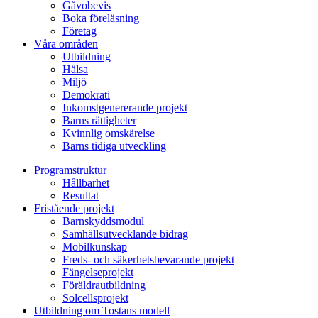
Gåvobevis
Boka föreläsning
Företag
Våra områden
Utbildning
Hälsa
Miljö
Demokrati
Inkomstgenererande projekt
Barns rättigheter
Kvinnlig omskärelse
Barns tidiga utveckling
Programstruktur
Hållbarhet
Resultat
Fristående projekt
Barnskyddsmodul
Samhällsutvecklande bidrag
Mobilkunskap
Freds- och säkerhetsbevarande projekt
Fängelseprojekt
Föräldrautbildning
Solcellsprojekt
Utbildning om Tostans modell