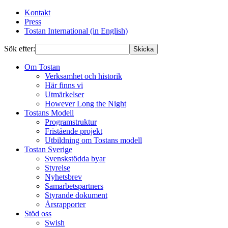
Kontakt
Press
Tostan International (in English)
Sök efter:
Skicka
Om Tostan
Verksamhet och historik
Här finns vi
Utmärkelser
However Long the Night
Tostans Modell
Programstruktur
Fristående projekt
Utbildning om Tostans modell
Tostan Sverige
Svenskstödda byar
Styrelse
Nyhetsbrev
Samarbetspartners
Styrande dokument
Årsrapporter
Stöd oss
Swish