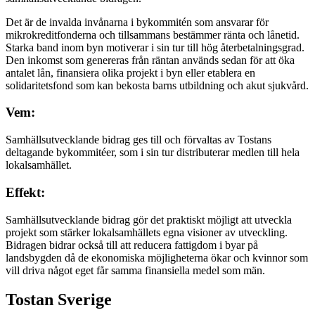
Det är de invalda invånarna i bykommitén som ansvarar för
mikrokreditfonderna och tillsammans bestämmer ränta och lånetid.
Starka band inom byn motiverar i sin tur till hög återbetalningsgrad.
Den inkomst som genereras från räntan används sedan för att öka
antalet lån, finansiera olika projekt i byn eller etablera en
solidaritetsfond som kan bekosta barns utbildning och akut sjukvård.
Vem:
Samhällsutvecklande bidrag ges till och förvaltas av Tostans
deltagande bykommitéer, som i sin tur distributerar medlen till hela
lokalsamhället.
Effekt:
Samhällsutvecklande bidrag gör det praktiskt möjligt att utveckla
projekt som stärker lokalsamhällets egna visioner av utveckling.
Bidragen bidrar också till att reducera fattigdom i byar på
landsbygden då de ekonomiska möjligheterna ökar och kvinnor som
vill driva något eget får samma finansiella medel som män.
Tostan Sverige